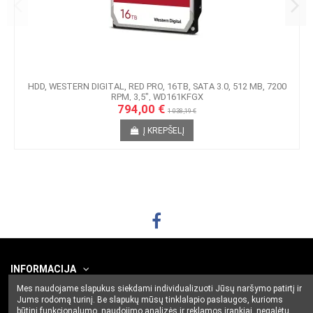
HDD, WESTERN DIGITAL, RED PRO, 16TB, SATA 3.0, 512 MB, 7200
RPM, 3,5", WD161KFGX
794,00 €
1 038,19 €
Į KREPŠELĮ
INFORMACIJA
Mes naudojame slapukus siekdami individualizuoti Jūsų naršymo patirtį ir
Jums rodomą turinį. Be slapukų mūsų tinklalapio paslaugos, kurioms
SUSIEKITE
būtini funkcionalumo, naudojimo analizės ir reklamos įrankiai, negalėtų