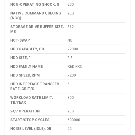
NON-OPERATING SHOCK, G
200
NATIVE COMMAND QUEUING
YES
(NCQ)
STORAGE DRIVE BUFFER SIZE,
512
MB
HOT-SWAP
NO
HDD CAPACITY, GB
22000
HDD SIZE, "
3.5
HDD FAMILY NAME
RED PRO
HDD SPEED, RPM
7200
HDD INTERFACE TRANSFER
6
RATE, GBIT/S
WORKLOAD RATE LIMIT,
300
TB/YEAR
24/7 OPERATION
YES
START/STOP CYCLES
600000
NOISE LEVEL (IDLE), DB
20