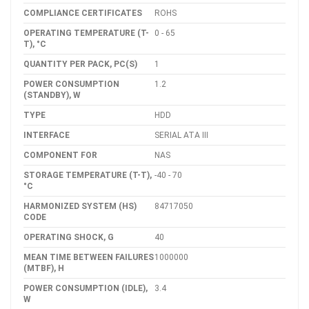
COMPLIANCE CERTIFICATES
ROHS
OPERATING TEMPERATURE (T-
0 - 65
T), °C
QUANTITY PER PACK, PC(S)
1
POWER CONSUMPTION
1.2
(STANDBY), W
TYPE
HDD
INTERFACE
SERIAL ATA III
COMPONENT FOR
NAS
STORAGE TEMPERATURE (T-T),
-40 - 70
°C
HARMONIZED SYSTEM (HS)
84717050
CODE
OPERATING SHOCK, G
40
MEAN TIME BETWEEN FAILURES
1000000
(MTBF), H
POWER CONSUMPTION (IDLE),
3.4
W