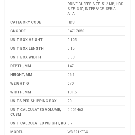
DRIVE BUFFER SIZE: 512 MB, HDD
SIZE: 3.5", INTERFACE: SERIAL
ATA III
CATEGORY CODE
HDS
CNCODE
84717050
UNIT BOX HEIGHT
0.105
UNIT BOX LENGTH
0.15
UNIT BOX WIDTH
0.03
DEPTH, MM
147
HEIGHT, MM
26.1
WEIGHT, G
670
WIDTH, MM
101.6
UNITS PER SHIPPING BOX
20
UNIT CALCULATED VOLUME,
0.001463
CUBM
UNIT CALCULATED WEIGHT, KG
0.7
MODEL
WD221KFGX