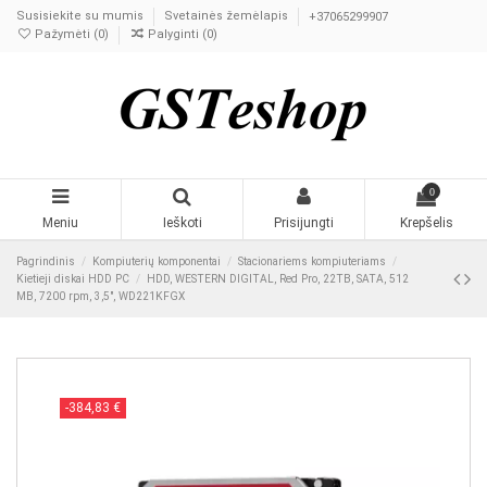
Susisiekite su mumis
Svetainės žemėlapis
+37065299907
Pažymėti (
0
)
Palyginti (
0
)
0
Meniu
Ieškoti
Prisijungti
Krepšelis
Pagrindinis
Kompiuterių komponentai
Stacionariems kompiuteriams
Kietieji diskai HDD PC
HDD, WESTERN DIGITAL, Red Pro, 22TB, SATA, 512
MB, 7200 rpm, 3,5", WD221KFGX
-384,83 €