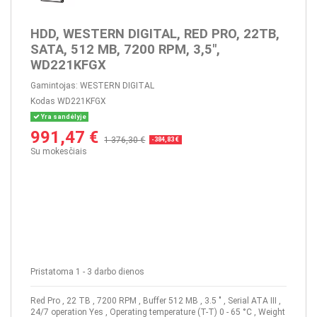
HDD, WESTERN DIGITAL, RED PRO, 22TB,
SATA, 512 MB, 7200 RPM, 3,5",
WD221KFGX
Gamintojas:
WESTERN DIGITAL
Kodas
WD221KFGX
Yra sandėlyje
991,47 €
1 376,30 €
-384,83 €
Su mokesčiais
Pristatoma 1 - 3 darbo dienos
Red Pro , 22 TB , 7200 RPM , Buffer 512 MB , 3.5 " , Serial ATA III ,
24/7 operation Yes , Operating temperature (T-T) 0 - 65 °C , Weight