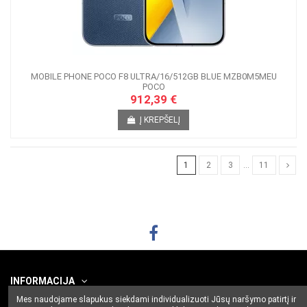
MOBILE PHONE POCO F8 ULTRA/16/512GB BLUE MZB0M5MEU
POCO
912,39 €
Į KREPŠELĮ
1
2
3
…
11
INFORMACIJA
Mes naudojame slapukus siekdami individualizuoti Jūsų naršymo patirtį ir