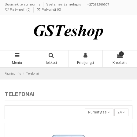
Susisiekite su mumis
Svetainės žemėlapis
+37065299907
Pažymėti (
0
)
Palyginti (
0
)
0
Meniu
Ieškoti
Prisijungti
Krepšelis
Pagrindinis
Telefonai
TELEFONAI
Numatytas
24