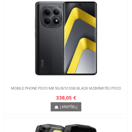
MOBILE PHONE POCO M8 5G/8/512GB BLACK MZB0NR7EU POCO
338,05 €
Į KREPŠELĮ