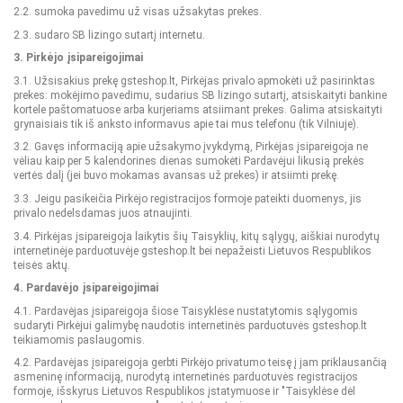
2.2. sumoka pavedimu už visas užsakytas prekes.
2.3. sudaro SB lizingo sutartį internetu.
3. Pirkėjo įsipareigojimai
3.1. Užsisakius prekę gsteshop.lt, Pirkėjas privalo apmokėti už pasirinktas
prekes: mokėjimo pavedimu, sudarius SB lizingo sutartį, atsiskaityti bankine
kortele paštomatuose arba kurjeriams atsiimant prekes. Galima atsiskaityti
grynaisiais tik iš anksto informavus apie tai mus telefonu (tik Vilniuje).
3.2. Gavęs informaciją apie užsakymo įvykdymą, Pirkėjas įsipareigoja ne
vėliau kaip per 5 kalendorines dienas sumokėti Pardavėjui likusią prekės
vertės dalį (jei buvo mokamas avansas už prekes) ir atsiimti prekę.
3.3. Jeigu pasikeičia Pirkėjo registracijos formoje pateikti duomenys, jis
privalo nedelsdamas juos atnaujinti.
3.4. Pirkėjas įsipareigoja laikytis šių Taisyklių, kitų sąlygų, aiškiai nurodytų
internetinėje parduotuvėje gsteshop.lt bei nepažeisti Lietuvos Respublikos
teisės aktų.
4. Pardavėjo įsipareigojimai
4.1. Pardavėjas įsipareigoja šiose Taisyklėse nustatytomis sąlygomis
sudaryti Pirkėjui galimybę naudotis internetinės parduotuvės gsteshop.lt
teikiamomis paslaugomis.
4.2. Pardavėjas įsipareigoja gerbti Pirkėjo privatumo teisę į jam priklausančią
asmeninę informaciją, nurodytą internetinės parduotuvės registracijos
formoje, išskyrus Lietuvos Respublikos įstatymuose ir "Taisyklėse dėl