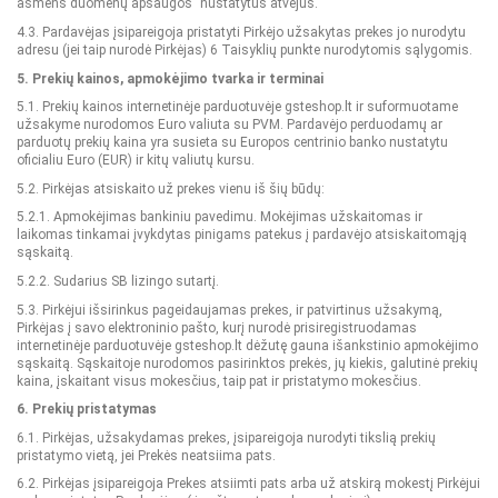
asmens duomenų apsaugos" nustatytus atvejus.
4.3. Pardavėjas įsipareigoja pristatyti Pirkėjo užsakytas prekes jo nurodytu
adresu (jei taip nurodė Pirkėjas) 6 Taisyklių punkte nurodytomis sąlygomis.
5. Prekių kainos, apmokėjimo tvarka ir terminai
5.1. Prekių kainos internetinėje parduotuvėje gsteshop.lt ir suformuotame
užsakyme nurodomos Euro valiuta su PVM. Pardavėjo perduodamų ar
parduotų prekių kaina yra susieta su Europos centrinio banko nustatytu
oficialiu Euro (EUR) ir kitų valiutų kursu.
5.2. Pirkėjas atsiskaito už prekes vienu iš šių būdų:
5.2.1. Apmokėjimas bankiniu pavedimu. Mokėjimas užskaitomas ir
laikomas tinkamai įvykdytas pinigams patekus į pardavėjo atsiskaitomąją
sąskaitą.
5.2.2. Sudarius SB lizingo sutartį.
5.3. Pirkėjui išsirinkus pageidaujamas prekes, ir patvirtinus užsakymą,
Pirkėjas į savo elektroninio pašto, kurį nurodė prisiregistruodamas
internetinėje parduotuvėje gsteshop.lt dėžutę gauna išankstinio apmokėjimo
sąskaitą. Sąskaitoje nurodomos pasirinktos prekės, jų kiekis, galutinė prekių
kaina, įskaitant visus mokesčius, taip pat ir pristatymo mokesčius.
6. Prekių pristatymas
6.1. Pirkėjas, užsakydamas prekes, įsipareigoja nurodyti tikslią prekių
pristatymo vietą, jei Prekės neatsiima pats.
6.2. Pirkėjas įsipareigoja Prekes atsiimti pats arba už atskirą mokestį Pirkėjui