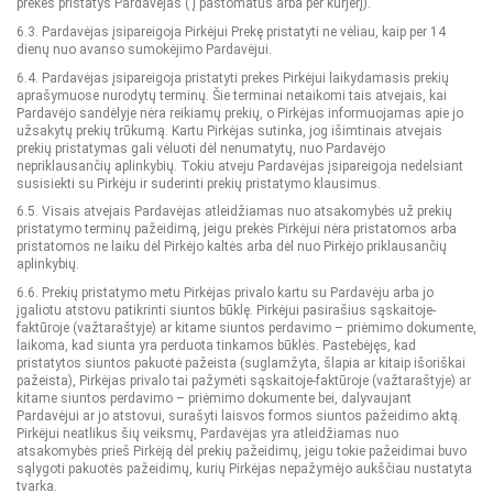
prekes pristatys Pardavėjas ( į paštomatus arba per kurjerį).
6.3. Pardavėjas įsipareigoja Pirkėjui Prekę pristatyti ne vėliau, kaip per 14
dienų nuo avanso sumokėjimo Pardavėjui.
6.4. Pardavėjas įsipareigoja pristatyti prekes Pirkėjui laikydamasis prekių
aprašymuose nurodytų terminų. Šie terminai netaikomi tais atvejais, kai
Pardavėjo sandėlyje nėra reikiamų prekių, o Pirkėjas informuojamas apie jo
užsakytų prekių trūkumą. Kartu Pirkėjas sutinka, jog išimtinais atvejais
prekių pristatymas gali vėluoti dėl nenumatytų, nuo Pardavėjo
nepriklausančių aplinkybių. Tokiu atveju Pardavėjas įsipareigoja nedelsiant
susisiekti su Pirkėju ir suderinti prekių pristatymo klausimus.
6.5. Visais atvejais Pardavėjas atleidžiamas nuo atsakomybės už prekių
pristatymo terminų pažeidimą, jeigu prekės Pirkėjui nėra pristatomos arba
pristatomos ne laiku dėl Pirkėjo kaltės arba dėl nuo Pirkėjo priklausančių
aplinkybių.
6.6. Prekių pristatymo metu Pirkėjas privalo kartu su Pardavėju arba jo
įgaliotu atstovu patikrinti siuntos būklę. Pirkėjui pasirašius sąskaitoje-
faktūroje (važtaraštyje) ar kitame siuntos perdavimo – priėmimo dokumente,
laikoma, kad siunta yra perduota tinkamos būklės. Pastebėjęs, kad
pristatytos siuntos pakuotė pažeista (suglamžyta, šlapia ar kitaip išoriškai
pažeista), Pirkėjas privalo tai pažymėti sąskaitoje-faktūroje (važtaraštyje) ar
kitame siuntos perdavimo – priėmimo dokumente bei, dalyvaujant
Pardavėjui ar jo atstovui, surašyti laisvos formos siuntos pažeidimo aktą.
Pirkėjui neatlikus šių veiksmų, Pardavėjas yra atleidžiamas nuo
atsakomybės prieš Pirkėją dėl prekių pažeidimų, jeigu tokie pažeidimai buvo
sąlygoti pakuotės pažeidimų, kurių Pirkėjas nepažymėjo aukščiau nustatyta
tvarka.