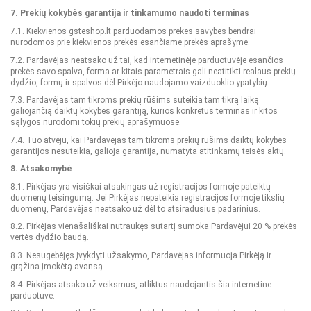
7. Prekių kokybės garantija ir tinkamumo naudoti terminas
7.1. Kiekvienos gsteshop.lt parduodamos prekės savybės bendrai
nurodomos prie kiekvienos prekės esančiame prekės aprašyme.
7.2. Pardavėjas neatsako už tai, kad internetinėje parduotuvėje esančios
prekės savo spalva, forma ar kitais parametrais gali neatitikti realaus prekių
dydžio, formų ir spalvos dėl Pirkėjo naudojamo vaizduoklio ypatybių.
7.3. Pardavėjas tam tikroms prekių rūšims suteikia tam tikrą laiką
galiojančią daiktų kokybės garantiją, kurios konkretus terminas ir kitos
sąlygos nurodomi tokių prekių aprašymuose.
7.4. Tuo atveju, kai Pardavėjas tam tikroms prekių rūšims daiktų kokybės
garantijos nesuteikia, galioja garantija, numatyta atitinkamų teisės aktų.
8. Atsakomybė
8.1. Pirkėjas yra visiškai atsakingas už registracijos formoje pateiktų
duomenų teisingumą. Jei Pirkėjas nepateikia registracijos formoje tikslių
duomenų, Pardavėjas neatsako už dėl to atsiradusius padarinius.
8.2. Pirkėjas vienašališkai nutraukęs sutartį sumoka Pardavėjui 20 % prekės
vertės dydžio baudą.
8.3. Nesugebėjęs įvykdyti užsakymo, Pardavėjas informuoja Pirkėją ir
grąžina įmokėtą avansą.
8.4. Pirkėjas atsako už veiksmus, atliktus naudojantis šia internetine
parduotuve.