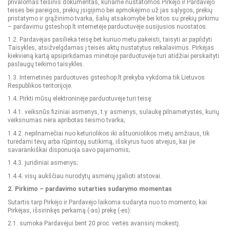
privalomas teisinis dokumentas, kuriame nustatomos Pirkėjo ir Pardavėjo
teisės bei pareigos, prekių įsigijimo bei apmokėjimo už jas sąlygos, prekių
pristatymo ir grąžinimo tvarka, šalių atsakomybė bei kitos su prekių pirkimu
– pardavimu gsteshop.lt internetėje parduotuvėje susijusios nuostatos.
1.2. Pardavėjas pasilieka teisę bet kuriuo metu pakeisti, taisyti ar papildyti
Taisykles, atsižvelgdamas į teisės aktų nustatytus reikalavimus. Pirkėjas
kiekvieną kartą apsipirkdamas minėtoje parduotuvėje turi atidžiai perskaityti
paslaugų teikimo taisykles.
1.3. Internetinės parduotuvės gsteshop.lt prekyba vykdoma tik Lietuvos
Respublikos teritorijoje.
1.4. Pirkti mūsų elektroninėje parduotuvėje turi teisę:
1.4.1. veiksnūs fiziniai asmenys, t.y. asmenys, sulaukę pilnametystės, kurių
veiksnumas nėra apribotas teismo tvarka;
1.4.2. nepilnamečiai nuo keturiolikos iki aštuoniolikos metų amžiaus, tik
turėdami tėvų arba rūpintojų sutikimą, išskyrus tuos atvejus, kai jie
savarankiškai disponuoja savo pajamomis;
1.4.3. juridiniai asmenys;
1.4.4. visų aukščiau nurodytų asmenų įgalioti atstovai.
2. Pirkimo – pardavimo sutarties sudarymo momentas
Sutartis tarp Pirkėjo ir Pardavėjo laikoma sudaryta nuo to momento, kai
Pirkėjas, išsirinkęs perkamą (-as) prekę (-es):
2.1. sumoka Pardavėjui bent 20 proc. vertės avansinį mokestį.