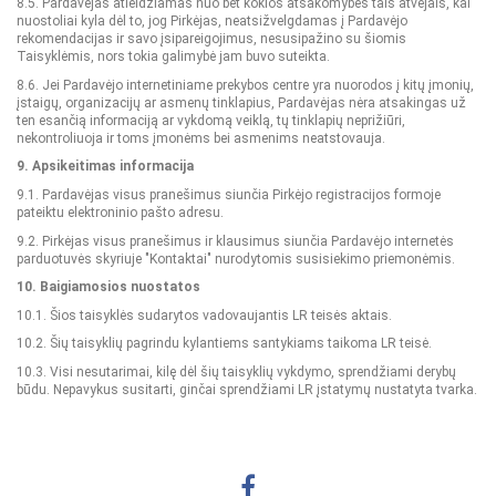
8.5. Pardavėjas atleidžiamas nuo bet kokios atsakomybės tais atvejais, kai
nuostoliai kyla dėl to, jog Pirkėjas, neatsižvelgdamas į Pardavėjo
rekomendacijas ir savo įsipareigojimus, nesusipažino su šiomis
Taisyklėmis, nors tokia galimybė jam buvo suteikta.
8.6. Jei Pardavėjo internetiniame prekybos centre yra nuorodos į kitų įmonių,
įstaigų, organizacijų ar asmenų tinklapius, Pardavėjas nėra atsakingas už
ten esančią informaciją ar vykdomą veiklą, tų tinklapių neprižiūri,
nekontroliuoja ir toms įmonėms bei asmenims neatstovauja.
9. Apsikeitimas informacija
9.1. Pardavėjas visus pranešimus siunčia Pirkėjo registracijos formoje
pateiktu elektroninio pašto adresu.
9.2. Pirkėjas visus pranešimus ir klausimus siunčia Pardavėjo internetės
parduotuvės skyriuje "Kontaktai" nurodytomis susisiekimo priemonėmis.
10. Baigiamosios nuostatos
10.1. Šios taisyklės sudarytos vadovaujantis LR teisės aktais.
10.2. Šių taisyklių pagrindu kylantiems santykiams taikoma LR teisė.
10.3. Visi nesutarimai, kilę dėl šių taisyklių vykdymo, sprendžiami derybų
būdu. Nepavykus susitarti, ginčai sprendžiami LR įstatymų nustatyta tvarka.